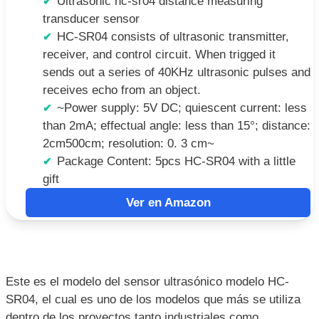
Ultrasonic hc-sr04 distance measuring
transducer sensor
HC-SR04 consists of ultrasonic transmitter,
receiver, and control circuit. When trigged it
sends out a series of 40KHz ultrasonic pulses and
receives echo from an object.
~Power supply: 5V DC; quiescent current: less
than 2mA; effectual angle: less than 15°; distance:
2cm500cm; resolution: 0. 3 cm~
Package Content: 5pcs HC-SR04 with a little
gift
Ver en Amazon
Este es el modelo del sensor ultrasónico modelo HC-
SR04, el cual es uno de los modelos que más se utiliza
dentro de los proyectos tanto industriales como