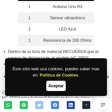
1
Arduino Uno R3
1
Sensor ultrasónico
1
LED Azul
1
Resistencia de 330 Ohms
Dentro de la lista de material RECUERDA que el
sensor de distancia es el modelo HC-SR04.
Sobre el diodo LED, puede ser del color de tu
Éste sitio web usa cookies, puedes saber mas
preferencia.
en:
Política de Cookies.
Finalmente, todo este proyecto se realizará sobre una
PROTOBOARD o tablilla de pruebas.
Aceptar
¿Cuáles son las características del sensor ultrasónico
HC-SR04 para Arduino? Según la hoja de datos o
datasheet:
Togg