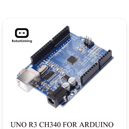
Excelente amigo, ya has logrado hacer que funcione tu
sensor de humedad y temperatura, ahora solo juega con
el, yo lo que voy hacer es mostrar esos datos en una
página web, solo que lo haré si me ayudas compartiendo
este post en tus redes y si te suscribes a mi boletín.
Por ahora sigue te dejo mas datos sobre los sensores de
humedad para que sigas aprendiendo y puedas
comprender aun mejor como es que funcionan estos
increíbles dispositivos.