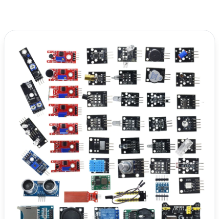
fácilmente.
Controla sensores y muchos periféricos tal y
como la harías con Arduino.
Es de gran calidad y lo puedes encontrar en
Amazon o AliExpress a super precio.
En fin espero que te animes a mi en lo personal me
ha gustado bastante.
Ver en AliExpress