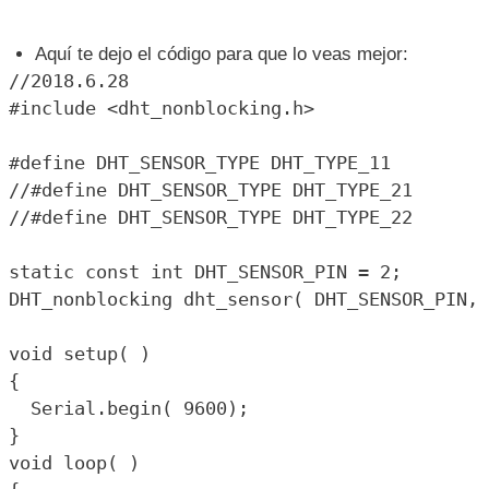
encontrarás varios archivos el que necesitamos por el
momento esta en la carpeta "code\Lesson 4 TEMP AND
HUMIDITY MODULE". Aquí vamos a tener 2 carpetas:
DHT_nonblocking
, que contiene el código que vamos
a descargar en nuestro Arduino
DHT.zip
, que contiene la librería que nos permitirá
comunicarnos con el sensor.
En nuestro IDE de Arduino debemos abrir el archivo
DHT_nonblocking.ino, lo que se verá algo así:
Aquí te dejo el código para que lo veas mejor:
//2018.6.28

#include <dht_nonblocking.h>
