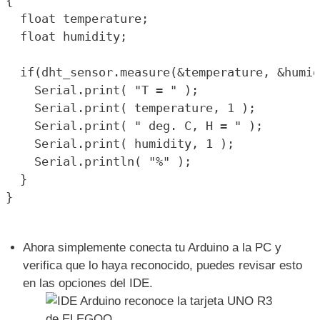
#define DHT_SENSOR_TYPE DHT_TYPE_11

//#define DHT_SENSOR_TYPE DHT_TYPE_21

//#define DHT_SENSOR_TYPE DHT_TYPE_22

static const int DHT_SENSOR_PIN = 2;

DHT_nonblocking dht_sensor( DHT_SENSOR_PIN, 
void setup( )

{

  Serial.begin( 9600);

}

void loop( )

{

  float temperature;

  float humidity;

  if(dht_sensor.measure(&temperature, &humid
    Serial.print( "T = " );
