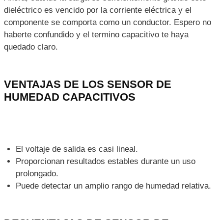
la capacidad de almacenar carga.
Cuando un material tiene propiedades capacitivas quiere
decir que tiene la capacidad de almacenar carga eléctrica
e impide la conducción, a este tipo de componentes se
les conoce como capacitores o condensadores que usan
un material conocido como dieléctrico que aumenta la
capacitancia, propiedad que indica cuanta carga puede
almacenar dicho componente,
Ahora, cuando la carga es suficientemente grande este
dieléctrico es vencido por la corriente eléctrica y el
componente se comporta como un conductor. Espero no
haberte confundido y el termino capacitivo te haya
quedado claro.