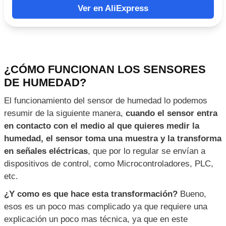
compatible con el Arduino original y con todo el
ambiente que ha creado ELEGOO
En un solo paquete cuentas 45 sensores que
están listos para ser utilizado y te dan el código y
librerías para que no las andes buscando en
Internet.
Es barato, velo tu mismo da clic y mira el precio
en tu moneda y sorpréndete.
En mis tiempos de estudiante utilice únicamente
PICs y FPGAs, pero con Arduino y este Kit haces
cosas muy rápido y sorprendentes, descúbrelo tu
mismo.
Ver en AliExpress
¿CÓMO FUNCIONAN LOS SENSORES