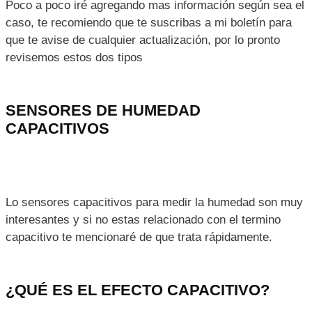
HUMEDAD EXISTEN Y COMO SE
CLASIFICAN?
Interesante pregunta ¿Cierto? Pues hoy te voy a resumir
esa información de la mejor manera posible y espero
poder expresarme claramente.
Este tipo de sensores
los podemos clasificar según el
material y/o el principio que utiliza para realizar las
mediciones
, por ejemplo:
Sensores de humedad
capacitivos
Sensores de humedad resistivos
Poco a poco iré agregando mas información según sea el
caso, te recomiendo que te suscribas a mi boletín para
que te avise de cualquier actualización, por lo pronto
revisemos estos dos tipos