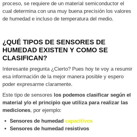
DE HUMEDAD?
El funcionamiento del sensor de humedad lo podemos
resumir de la siguiente manera,
cuando el sensor entra
en contacto con el medio al que quieres medir la
humedad, el sensor toma una muestra y la transforma
en señales eléctricas
, que por lo regular se envían a
dispositivos de control, como Microcontroladores, PLC,
etc.
¿Y como es que hace esta transformación?
Bueno,
esos es un poco mas complicado ya que requiere una
explicación un poco mas técnica, ya que en este
proceso, se requiere de un material semiconductor el
cual determina con una muy buena precisión los valores
de humedad e incluso de temperatura del medio.
¿QUÉ TIPOS DE SENSORES DE