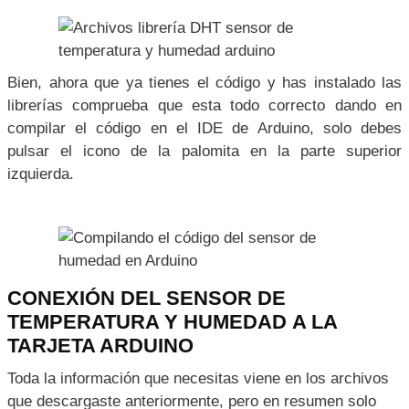
bibliotecas del IDE esta se encuentra en una ruta similar
a esta en tus archivos de Windows:
C:\Users\tu_usuario \Documents \Arduino \ libraries
Aquí debes crear una carpeta de nombre DHT y dentro
de ella pega los archivos
dht_nonblocking.cpp
y
dht_nonblocking.h
que vienen en tu carpeta DHT.zip
que vimos anteriormente.
Bien, ahora que ya tienes el código y has instalado las
librerías comprueba que esta todo correcto dando en