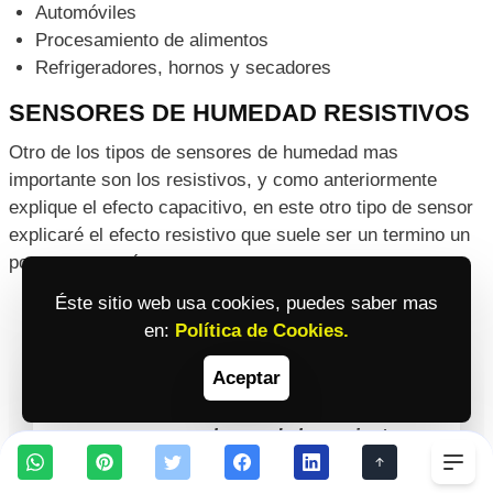
APLICACIONES DE LOS SENSORES DE
HUMEDAD CAPACITIVOS
Los sensores de humedad capacitivos se utilizan en una
amplia gama de aplicaciones, que incluyen pero que no
están limitados a:
Sistemas HVAC
Impresoras y máquinas de fax
Éste sitio web usa cookies, puedes saber mas
Estaciones meteorológicas
en:
Política de Cookies.
Automóviles
Aceptar
Procesamiento de alimentos
Refrigeradores, hornos y secadores
SENSORES DE HUMEDAD RESISTIVOS
Togg