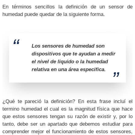
12 ¿Qué tipos de sensores de humedad existen y como
En términos sencillos la definición de un sensor de
se clasifican?
humedad puede quedar de la siguiente forma.
13 Sensores de humedad capacitivos
14 ¿Qué es el efecto capacitivo?
15 Ventajas de los Sensor de humedad capacitivos
16 Desventajas de sensor de humedad capacitivos
Los sensores de humedad son
17 Aplicaciones de los sensores de humedad
dispositivos que te ayudan a medir
capacitivos
el nivel de liquido o la humedad
18 Sensores de humedad resistivos
relativa en una área especifica.
19 Funcionamiento de los sensores de humedad
resistivos
20 ¿Qué es la resistividad? En los sensores de
humedad
¿Qué te pareció la definición? En esta frase incluí el
21 Ventajas de los sensores de humedad resistivos
termino humedad el cual es la magnitud física que hace
22 Desventajas de los sensores de humedad resistivos
que estos sensores tengan su razón de existir y, por lo
23 Sensores de humedad de conductividad térmica
tanto, debe ser un apartado que debemos estudiar para
24 Funcionamiento de los sensores de humedad con
comprender mejor el funcionamiento de estos sensores,
conductividad térmica