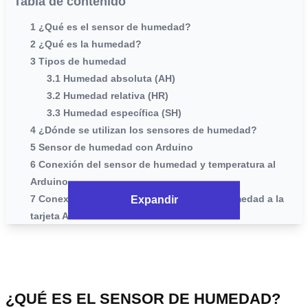
Tabla de contenido
1 ¿Qué es el sensor de humedad?
2 ¿Qué es la humedad?
3 Tipos de humedad
3.1 Humedad absoluta (AH)
3.2 Humedad relativa (HR)
3.3 Humedad específica (SH)
4 ¿Dónde se utilizan los sensores de humedad?
5 Sensor de humedad con Arduino
6 Conexión del sensor de humedad y temperatura al
Arduino
7 Conexión del sensor de temperatura y humedad a la
Expandir
tarjeta Arduino
8 Polaridad del sensor de humedad y temperatura
9 Conexión del cableado sensor de temperatura y
Arduino
10 Programando nuestro Arduino
¿QUÉ ES EL SENSOR DE HUMEDAD?
11 ¿Cómo funcionan los sensores de humedad?