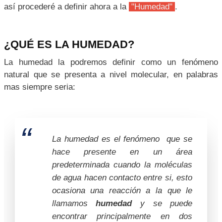
así procederé a definir ahora a la
"Humedad"
.
25 ¿Y qué es un termistor?
26 Existen dos tipos fundamentales de termistores:
26.1 Termistores de coeficiente de temperatura
¿QUÉ ES LA HUMEDAD?
negativo
26.2 Coeficiente de temperatura positivo
La humedad la podremos definir como un fenómeno
27 Sensores de humedad y temperatura
natural que se presenta a nivel molecular, en palabras
28 Ventajas de los sensores de humedad con
mas siempre seria:
conductividad térmica
29 Desventaja de la conductividad térmica Sensores de
humedad
30 Aplicaciones de los sensores de humedad de
La humedad es el fenómeno que se
conductividad térmica
hace presente en un área
31 ¿Cómo seleccionar un sensor de humedad?
predeterminada cuando la moléculas
de agua hacen contacto entre si, esto
ocasiona una reacción a la que le
llamamos
humedad
y se puede
encontrar principalmente en dos