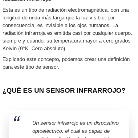
con Arduino
Esta es un tipo de radiación electromagnética, con una
11 Diagrama de conexión sensor infrarrojo con Arduino
longitud de onda más larga que la luz visible; por
12 Código de programación del Arduino y prueba de
consecuencia, es invisible a los ojos humanos. La
monitor serial
radiación infrarroja es emitida casi por cualquier cuerpo,
13 Aplicaciones del sensor infrarrojo
siempre y cuando, su temperatura mayor a cero grados
14 Conclusiones: sensor infrarrojo
Kelvin (0°K. Cero absoluto).
Explicado este concepto, podemos crear una definición
para este tipo de sensor.
¿QUÉ ES UN SENSOR INFRARROJO?
Un sensor infrarrojo es un dispositivo
optoeléctrico, el cual es capaz de