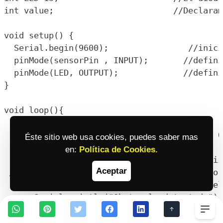
int value;                        //Declaram
void setup() {

  Serial.begin(9600);                //inici
  pinMode(sensorPin , INPUT);       //defini
  pinMode(LED, OUTPUT);             //defini
}

void loop(){

  //señal de salida tipo TTL: BAJO NIVEL = O
Éste sitio web usa cookies, puedes saber mas
en:
Política de Cookies.
  value = digitalRead(sensorPin );  //Realiz
Aceptar
 //Iniciamos la condición de funcionamiento 

  if (value == LOW) {               // Si el
      Serial.println("Obstaculo detectado");
Togg
      digitalWrite(LED, HIGH);     //Y prend
  }
