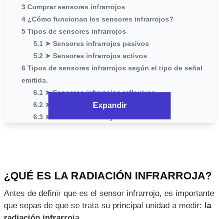
3 Comprar sensores infrarrojos
4 ¿Cómo funcionan los sensores infrarrojos?
5 Tipos de sensores infrarrojos
5.1 ➤ Sensores infrarrojos pasivos
5.2 ➤ Sensores infrarrojos activos
6 Tipos de sensores infrarrojos según el tipo de señal
emitida.
6.1 ➤ Sensores infrarrojos reflexivos
6.2 ➤ Sensores infrarrojos de ranura
Expandir
6.3 ➤ Sensores infrarrojos modulados
6.4 ➤ Sensores infrarrojos de barrido
6.5 ➤ Configuración óptica (para sensor de barrido)
6.6 ➤ Configuración en array de sensores infrarrojos
(para sensor de barrido)
¿QUÉ ES LA RADIACIÓN INFRARROJA?
7 ¿Qué es un LED infrarrojo?
8 Aplicación: sensor infrarrojo con Arduino
Antes de definir que es el sensor infrarrojo, es importante
9 El sensor infrarrojo de obstáculos KY-032
que sepas de que se trata su principal unidad a medir:
la
10 Describiendo nuestro diseño del sensor infrarrojo
radiación infrarroj
a.